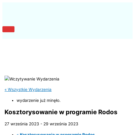
Przejdź
do
treści
Główne
menu
« Wszystkie Wydarzenia
wydarzenie już minęło.
Kosztorysowanie w programie Rodos
27 września 2023
-
29 września 2023
«
Kosztorysowanie w programie Rodos