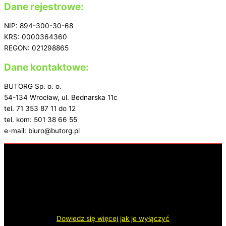
Dane rejestrowe:
NIP: 894-300-30-68
KRS: 0000364360
REGON: 021298865
Dane kontaktowe:
BUTORG Sp. o. o.
54-134 Wrocław, ul. Bednarska 11c
tel. 71 353 87 11 do 12
tel. kom: 501 38 66 55
e-mail: biuro@butorg.pl
Nasza strona internetowa używa plików cookies (ciasteczek) w
celach statystycznych, reklamowych i funkcjonalnych. Dzięki nim
możemy personalizować stronę zgodnie z twoimi potrzebami.
Każdy może zaakceptować pliki cookies albo je wyłączyć w
przeglądarce, dzięki czemu nie będą zbierane żadne informacje.
Dowiedz się więcej jak je wyłączyć